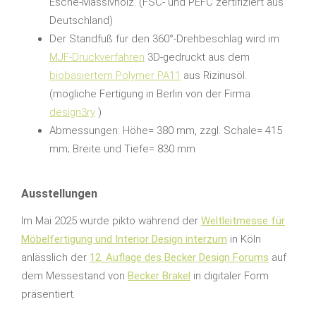
Esche-Massivholz. (FSC- und PEFC zertifiziert aus
Deutschland)
Der Standfuß für den 360°-Drehbeschlag wird im
MJF-Druckverfahren
3D-gedruckt aus dem
biobasiertem Polymer PA11
aus Rizinusöl.
(mögliche Fertigung in Berlin von der Firma
design3ry
)
Abmessungen: Höhe= 380 mm, zzgl. Schale= 415
mm; Breite und Tiefe= 830 mm
Ausstellungen
Im Mai 2025 wurde pikto während der
Weltleitmesse für
Möbelfertigung und Interior Design interzum
in Köln
anlässlich der
12. Auflage des Becker Design Forums
auf
dem Messestand von
Becker Brakel
in digitaler Form
präsentiert.